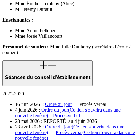
Mme Émilie Tremblay (Alice)
M. Jeremy Dufault
Enseignantes :
Mme Annie Pelletier
Mme Josée Vaillancourt
Personnel de soutien :
Mme Julie Dunberry (secrétaire d’école /
soutien)
Séances du conseil d’établissement
2025-2026
16 juin 2026 :
Ordre du jour
— Procès-verbal
4 juin 2026 :
Ordre du jour
(Ce lien s'ouvrira dans une
nouvelle fenêtre)
–
Procès-verbal
28 mai 2026 : REPORTÉ au 4 juin 2026
23 avril 2026 :
Ordre du jour
(Ce lien s'ouvrira dans une
nouvelle fenêtre)
—
Procès-verbal
(Ce lien s'ouvrira dans une
nouvelle fenêtre)