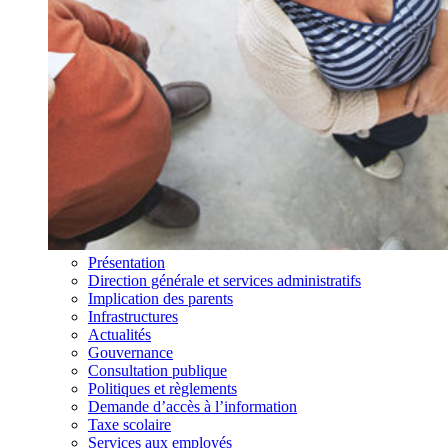
Présentation
Direction générale et services administratifs
Implication des parents
Infrastructures
Actualités
Gouvernance
Consultation publique
Politiques et règlements
Demande d’accès à l’information
Taxe scolaire
Services aux employés