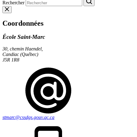
Rechercher
Coordonnées
École Saint-Marc
30, chemin Haendel,
Candiac (Québec)
J5R 1R8
stmarc@cssdgs.gouv.qc.ca