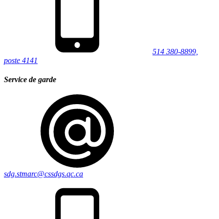
514 380-8899,
poste 4141
Service de garde
sdg.stmarc@cssdgs.qc.ca