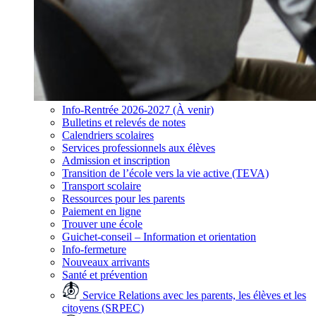
Info-Rentrée 2026-2027 (À venir)
Bulletins et relevés de notes
Calendriers scolaires
Services professionnels aux élèves
Admission et inscription
Transition de l’école vers la vie active (TEVA)
Transport scolaire
Ressources pour les parents
Paiement en ligne
Trouver une école
Guichet-conseil – Information et orientation
Info-fermeture
Nouveaux arrivants
Santé et prévention
Service Relations avec les parents, les élèves et les
citoyens (SRPEC)