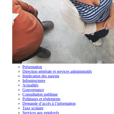
Présentation
Direction générale et services administratifs
Implication des parents
Infrastructures
Actualités
Gouvernance
Consultation publique
Politiques et règlements
Demande d’accès à l’information
Taxe scolaire
Services aux employés