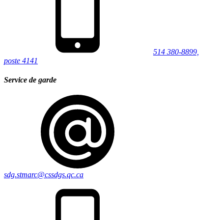
514 380-8899,
poste 4141
Service de garde
sdg.stmarc@cssdgs.qc.ca