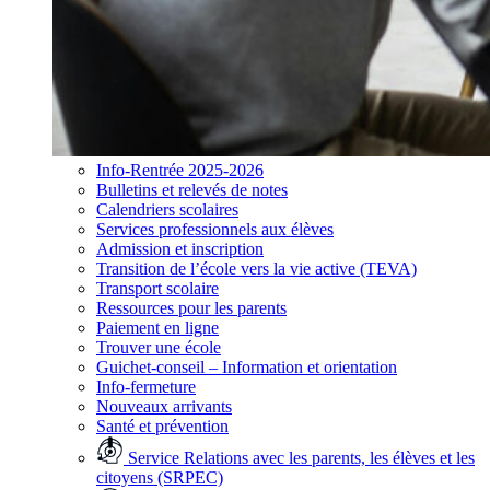
Info-Rentrée 2025-2026
Bulletins et relevés de notes
Calendriers scolaires
Services professionnels aux élèves
Admission et inscription
Transition de l’école vers la vie active (TEVA)
Transport scolaire
Ressources pour les parents
Paiement en ligne
Trouver une école
Guichet-conseil – Information et orientation
Info-fermeture
Nouveaux arrivants
Santé et prévention
Service Relations avec les parents, les élèves et les
citoyens (SRPEC)