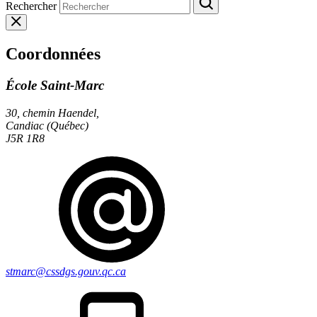
Rechercher
Coordonnées
École Saint-Marc
30, chemin Haendel,
Candiac (Québec)
J5R 1R8
stmarc@cssdgs.gouv.qc.ca