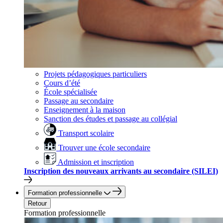
Projets pédagogiques particuliers
Cours d’été
École spécialisée
Passage au secondaire
Enseignement à la maison
Sanction des études et passage au collégial
Transport scolaire
Trouver une école secondaire
Admission et inscription
Inscription des nouveaux arrivants au secondaire (SILEI)
Formation professionnelle
Retour
Formation professionnelle